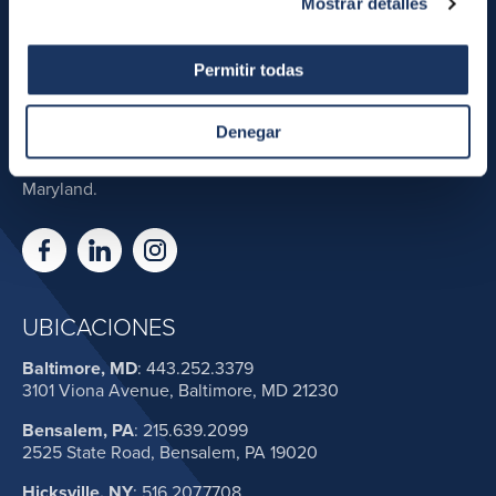
Mostrar detalles
Si su proyecto necesita un proveedor de cubiertas
metálicas comerciales, residenciales o industriales,
Permitir todas
asóciese con New Castle Metal. Nuestra área de servicio
incluye Nueva York, Nueva Jersey, Connecticut, Rhode
Denegar
Island, Massachusetts, Vermont, New Hampshire, Maine,
Delaware, el este de Pensilvania y el sur hasta Baltimore,
Maryland.
UBICACIONES
Baltimore, MD
:
443.252.3379
3101 Viona Avenue, Baltimore, MD 21230
Bensalem, PA
:
215.639.2099
2525 State Road, Bensalem, PA 19020
Hicksville, NY
:
516.207.7708