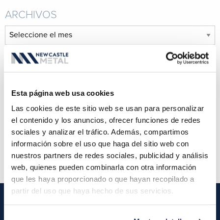
ARCHIVOS
Archivos
ENTRADAS RECIENTES
Esta página web usa cookies
La cubierta metálica es la nueva teja
Las cookies de este sitio web se usan para personalizar
Brilliance Red para una escuela brillante
el contenido y los anuncios, ofrecer funciones de redes
El panel más popular de todos
sociales y analizar el tráfico. Además, compartimos
Zona de comedor estilo cenador transformada
información sobre el uso que haga del sitio web con
¡New Castle Metals se ha mudado!
nuestros partners de redes sociales, publicidad y análisis
web, quienes pueden combinarla con otra información
que les haya proporcionado o que hayan recopilado a
partir del uso que haya hecho de sus servicios.
NEW CASTLE METAL