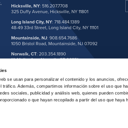
,
Hicksville, NY
:
516.207.7708
325 Duffy Avenue, Hicksville, NY 11801
Long Island City, NY
:
718.484.1389
48-49 33rd Street, Long Island City, NY 11101
Mountainside, NJ
:
908.654.7686
1050 Bristol Road, Mountainside, NJ 07092
Norwalk, CT
:
203.354.1890
1A Muller Ave, Norwalk, CT 06851
VER TODAS LAS SEDES
ies
web se usan para personalizar el contenido y los anuncios, ofrec
el tráfico. Además, compartimos información sobre el uso que ha
edes sociales, publicidad y análisis web, quienes pueden combin
proporcionado o que hayan recopilado a partir del uso que haya
al. Todos los derechos reservados.
Política de privacidad
Declaración sobre cookies