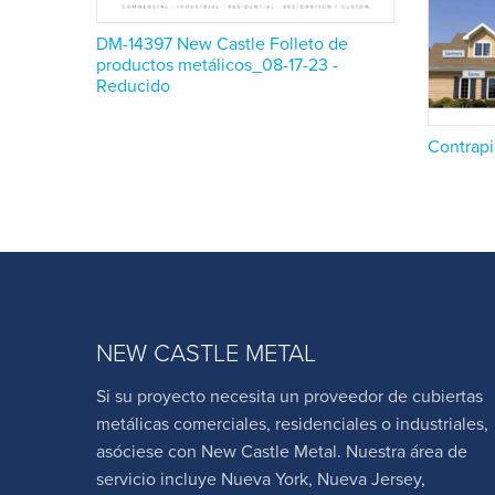
DM-14397 New Castle Folleto de
productos metálicos_08-17-23 -
Reducido
Contrapi
NEW CASTLE METAL
Si su proyecto necesita un proveedor de cubiertas
metálicas comerciales, residenciales o industriales,
asóciese con New Castle Metal. Nuestra área de
servicio incluye Nueva York, Nueva Jersey,