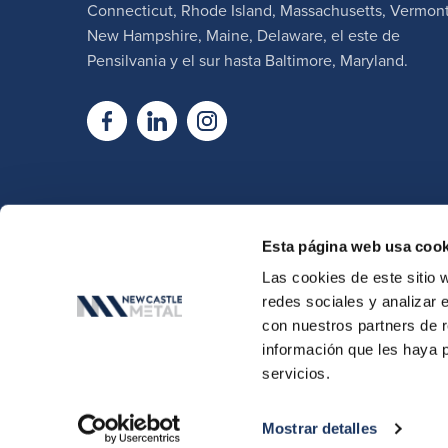
Connecticut, Rhode Island, Massachusetts, Vermont
New Hampshire, Maine, Delaware, el este de
Pensilvania y el sur hasta Baltimore, Maryland.
Esta página web usa cook
Las cookies de este sitio 
redes sociales y analizar 
con nuestros partners de r
información que les haya 
© Copyright 2026, New Castle Met
servicios.
Mostrar detalles