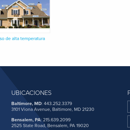
so de alta temperatura
UBICACIONES
Baltimore, MD
:
443.252.3379
3101 Viona Avenue, Baltimore, MD 21230
Bensalem, PA
:
215.639.2099
2525 State Road, Bensalem, PA 19020