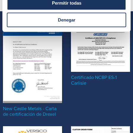
Permitir todas
Denegar
Certificado NCBP ES-1
Carlisle
New Castle Metals - Carta
de certificación de Drexel