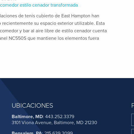
comedor estilo cenador transformada
alaciones de tenis cubierto de East Hampton han
 recientemente su espacio exterior utilizable. Esta
comedor y bar al aire libre de estilo cenador cuenta
anel NC550S que mantiene los elementos fuera
UBICACIONES
Baltimore, MD
:
443.252.3379
3101 Viona Avenue, Baltimore, MD 21230
Bensalem, PA
:
215.639.2099