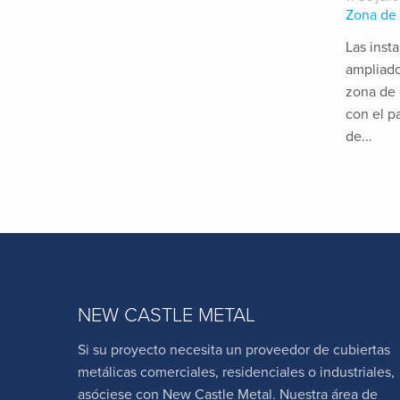
Zona de 
Las inst
ampliado
zona de 
con el p
de...
NEW CASTLE METAL
Si su proyecto necesita un proveedor de cubiertas
metálicas comerciales, residenciales o industriales,
asóciese con New Castle Metal. Nuestra área de