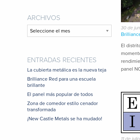
ARCHIVOS
30 de ju
Archivos
Brillian
El distri
momento 
ENTRADAS RECIENTES
rendimie
panel NC
La cubierta metálica es la nueva teja
Brilliance Red para una escuela
brillante
El panel más popular de todos
Zona de comedor estilo cenador
transformada
¡New Castle Metals se ha mudado!
11 de jul