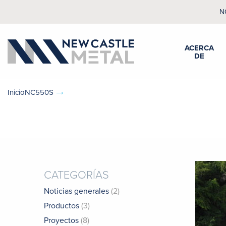
N
ACERCA
DE
InicioNC550S
CATEGORÍAS
Noticias generales
(2)
Productos
(3)
Proyectos
(8)