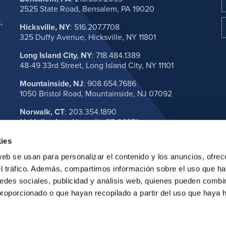
2525 State Road, Bensalem, PA 19020
,
Hicksville, NY
:
516.207.7708
325 Duffy Avenue, Hicksville, NY 11801
Long Island City, NY
:
718.484.1389
48-49 33rd Street, Long Island City, NY 11101
Mountainside, NJ
:
908.654.7686
1050 Bristol Road, Mountainside, NJ 07092
Norwalk, CT
:
203.354.1890
1A Muller Ave, Norwalk, CT 06851
VER TODAS LAS SEDES
ies
web se usan para personalizar el contenido y los anuncios, ofrec
el tráfico. Además, compartimos información sobre el uso que ha
edes sociales, publicidad y análisis web, quienes pueden combin
proporcionado o que hayan recopilado a partir del uso que haya
al. Todos los derechos reservados.
Política de privacidad
Declaración sobre cookies