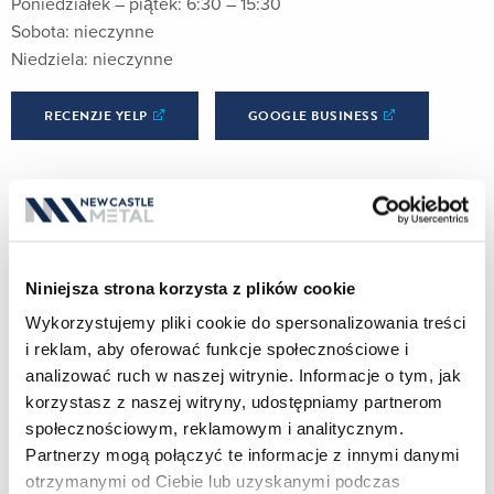
Poniedziałek – piątek: 6:30 – 15:30
Sobota: nieczynne
Niedziela: nieczynne
RECENZJE YELP
GOOGLE BUSINESS
Baltimore, MD
Niniejsza strona korzysta z plików cookie
Bensalem, PA
Wykorzystujemy pliki cookie do spersonalizowania treści
i reklam, aby oferować funkcje społecznościowe i
Hicksville, NY
analizować ruch w naszej witrynie. Informacje o tym, jak
korzystasz z naszej witryny, udostępniamy partnerom
Long Island City, NY
społecznościowym, reklamowym i analitycznym.
Mountainside, NJ
Partnerzy mogą połączyć te informacje z innymi danymi
otrzymanymi od Ciebie lub uzyskanymi podczas
Norwalk, CT