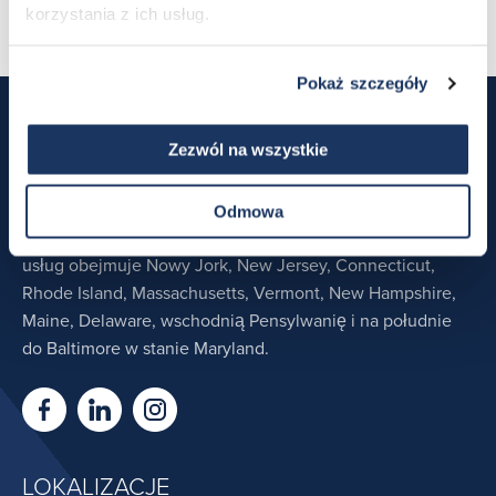
korzystania z ich usług.
Pokaż szczegóły
NOWY ZAMEK METAL
Zezwól na wszystkie
Jeśli Twój projekt wymaga dostawcy komercyjnych,
mieszkaniowych lub przemysłowych metalowych pokryć
Odmowa
dachowych, współpracuj z New Castle Metal. Nasz obszar
usług obejmuje Nowy Jork, New Jersey, Connecticut,
Rhode Island, Massachusetts, Vermont, New Hampshire,
Maine, Delaware, wschodnią Pensylwanię i na południe
do Baltimore w stanie Maryland.
LOKALIZACJE