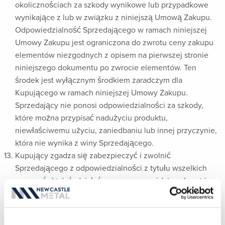
okolicznościach za szkody wynikowe lub przypadkowe
wynikające z lub w związku z niniejszą Umową Zakupu.
Odpowiedzialność Sprzedającego w ramach niniejszej
Umowy Zakupu jest ograniczona do zwrotu ceny zakupu
elementów niezgodnych z opisem na pierwszej stronie
niniejszego dokumentu po zwrocie elementów. Ten
środek jest wyłącznym środkiem zaradczym dla
Kupującego w ramach niniejszej Umowy Zakupu.
Sprzedający nie ponosi odpowiedzialności za szkody,
które można przypisać nadużyciu produktu,
niewłaściwemu użyciu, zaniedbaniu lub innej przyczynie,
która nie wynika z winy Sprzedającego.
Kupujący zgadza się zabezpieczyć i zwolnić
Sprzedającego z odpowiedzialności z tytułu wszelkich
roszczeń, żądań, działań, przyczyn powództwa, kosztów,
wydatków i honorariów adwokackich wynikających z lub
w związku z wszelkimi obrażeniami, w tym śmiercią,
jakiejkolwiek osoby lub osób (zarówno osób trzecich, jak i