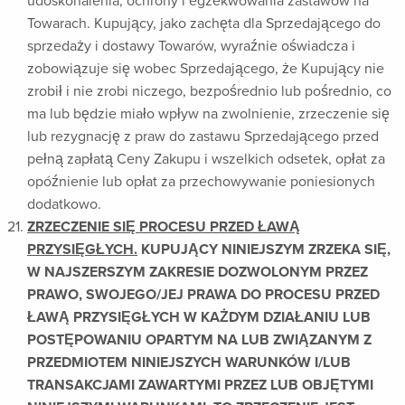
udoskonalenia, ochrony i egzekwowania zastawów na
Towarach. Kupujący, jako zachęta dla Sprzedającego do
sprzedaży i dostawy Towarów, wyraźnie oświadcza i
zobowiązuje się wobec Sprzedającego, że Kupujący nie
zrobił i nie zrobi niczego, bezpośrednio lub pośrednio, co
ma lub będzie miało wpływ na zwolnienie, zrzeczenie się
lub rezygnację z praw do zastawu Sprzedającego przed
pełną zapłatą Ceny Zakupu i wszelkich odsetek, opłat za
opóźnienie lub opłat za przechowywanie poniesionych
dodatkowo.
ZRZECZENIE SIĘ PROCESU PRZED ŁAWĄ
PRZYSIĘGŁYCH.
KUPUJĄCY NINIEJSZYM ZRZEKA SIĘ,
W NAJSZERSZYM ZAKRESIE DOZWOLONYM PRZEZ
PRAWO, SWOJEGO/JEJ PRAWA DO PROCESU PRZED
ŁAWĄ PRZYSIĘGŁYCH W KAŻDYM DZIAŁANIU LUB
POSTĘPOWANIU OPARTYM NA LUB ZWIĄZANYM Z
PRZEDMIOTEM NINIEJSZYCH WARUNKÓW I/LUB
TRANSAKCJAMI ZAWARTYMI PRZEZ LUB OBJĘTYMI