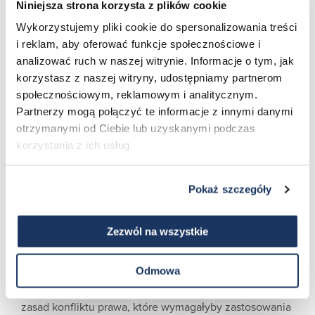
Niniejsza strona korzysta z plików cookie
agentów, pracowników lub pracowników Kupującego),
wszelkimi szkodami lub utratą jakiejkolwiek własności
Wykorzystujemy pliki cookie do spersonalizowania treści
(należącej do Kupującego lub osoby trzeciej) oraz
i reklam, aby oferować funkcje społecznościowe i
wszelkimi innymi szkodami uznanymi w prawie lub na
analizować ruch w naszej witrynie. Informacje o tym, jak
korzystasz z naszej witryny, udostępniamy partnerom
zasadzie słuszności, spowodowanymi lub wynikającymi w
społecznościowym, reklamowym i analitycznym.
całości lub w części z jakiegokolwiek działania lub
Partnerzy mogą połączyć te informacje z innymi danymi
zaniechania, zaniedbania lub innego, Kupującego lub
otrzymanymi od Ciebie lub uzyskanymi podczas
któregokolwiek z agentów, pracowników,
korzystania z ich usług.
podwykonawców lub klientów Kupującego. W przypadku,
gdy obowiązujące prawo zabrania egzekwowania
niniejszej klauzuli w formie pisemnej, wtedy i tylko wtedy,
Pokaż szczegóły
niniejsza klauzula zostanie zmodyfikowana tak, aby
zapewnić maksymalne odszkodowanie Sprzedającemu,
Zezwól na wszystkie
jako osobie zwolnionej z odpowiedzialności,
dopuszczalne na mocy obowiązującego prawa.
Odmowa
Niniejsza Umowa sprzedaży podlega i jest interpretowana
zgodnie z prawem stanu Nowy Jork, bez uwzględniania
zasad konfliktu prawa, które wymagałyby zastosowania