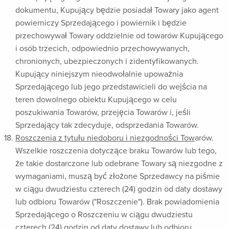
dokumentu, Kupujący będzie posiadał Towary jako agent
powierniczy Sprzedającego i powiernik i będzie
przechowywał Towary oddzielnie od towarów Kupującego
i osób trzecich, odpowiednio przechowywanych,
chronionych, ubezpieczonych i zidentyfikowanych.
Kupujący niniejszym nieodwołalnie upoważnia
Sprzedającego lub jego przedstawicieli do wejścia na
teren dowolnego obiektu Kupującego w celu
poszukiwania Towarów, przejęcia Towarów i, jeśli
Sprzedający tak zdecyduje, odsprzedania Towarów.
Roszczenia z tytułu niedoboru i niezgodności Tow
arów.
Wszelkie roszczenia dotyczące braku Towarów lub tego,
że takie dostarczone lub odebrane Towary są niezgodne z
wymaganiami, muszą być złożone Sprzedawcy na piśmie
w ciągu dwudziestu czterech (24) godzin od daty dostawy
lub odbioru Towarów ("Roszczenie"). Brak powiadomienia
Sprzedającego o Roszczeniu w ciągu dwudziestu
czterech (24) godzin od daty dostawy lub odbioru