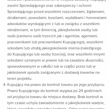
zwolni Sprzedającego oraz zabezpieczy i ochroni
Sprzedającego przed wszelkimi roszczeniami, żądaniami,
działaniami, powodami, kosztami, wydatkami i honorariami
adwokatów wynikającymi z lub w związku z wszelkimi
obrażeniami, w tym śmiercią, jakiejkolwiek osoby lub
osób (zarówno osób trzecich jak i agentów, agentami,
pracownikami lub pracownikami Kupującego), wszelkimi
szkodami lub utratą jakiegokolwiek mienia (należącego
do Kupującego lub osoby trzeciej), oraz wszelkimi innymi
szkodami uznanymi w prawie lub na zasadzie słuszności,
spowodowanymi w całości lub w części przez lub w
jakikolwiek sposób związanymi z dostawą towarów na
teren projektu.
Kupujący ma prawo do kontroli towaru po jego przybyciu.
Prawo Kupującego do kontroli wygasa po 24 godzinach
od przybycia towaru do miejsca dostawy. Brak kontroli w
tym czasie uchyla zawiadomienie o jakiejkolwiek wadzie,
którą ujawniłaby rozsądna kontrola. Odrzucenie towarów