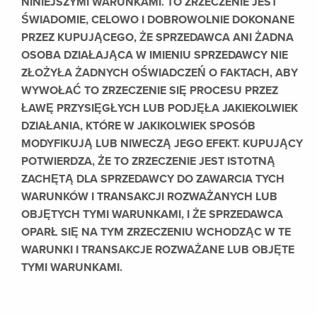
NINIEJSZYMI WARUNKAMI. TO ZRZECZENIE JEST
ŚWIADOMIE, CELOWO I DOBROWOLNIE DOKONANE
PRZEZ KUPUJĄCEGO, ŻE SPRZEDAWCA ANI ŻADNA
OSOBA DZIAŁAJĄCA W IMIENIU SPRZEDAWCY NIE
ZŁOŻYŁA ŻADNYCH OŚWIADCZEŃ O FAKTACH, ABY
WYWOŁAĆ TO ZRZECZENIE SIĘ PROCESU PRZEZ
ŁAWĘ PRZYSIĘGŁYCH LUB PODJĘŁA JAKIEKOLWIEK
DZIAŁANIA, KTÓRE W JAKIKOLWIEK SPOSÓB
MODYFIKUJĄ LUB NIWECZĄ JEGO EFEKT. KUPUJĄCY
POTWIERDZA, ŻE TO ZRZECZENIE JEST ISTOTNĄ
ZACHĘTĄ DLA SPRZEDAWCY DO ZAWARCIA TYCH
WARUNKÓW I TRANSAKCJI ROZWAŻANYCH LUB
OBJĘTYCH TYMI WARUNKAMI, I ŻE SPRZEDAWCA
OPARŁ SIĘ NA TYM ZRZECZENIU WCHODZĄC W TE
WARUNKI I TRANSAKCJE ROZWAŻANE LUB OBJĘTE
TYMI WARUNKAMI.