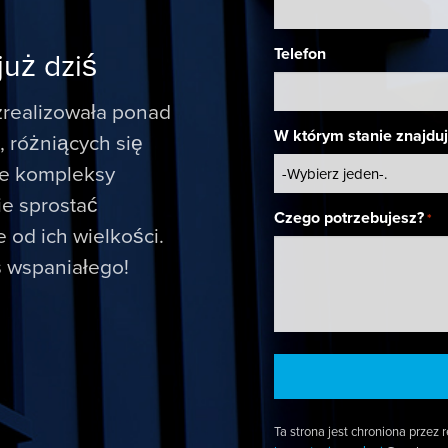
Telefon
już dziś
realizowała ponad
W którym stanie znajduj
 różniących się
łe kompleksy
ie sprostać
Czego potrzebujesz?
*
od ich wielkości.
ś wspaniałego!
Ta strona jest chroniona prze