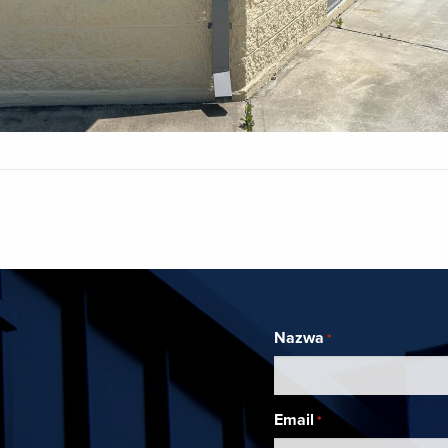
Nazwa
*
Email
*