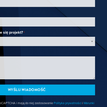
e się projekt?
*
z reCAPTCHA i mają do niej zastosowanie
Polityka prywatności
i
Warunki