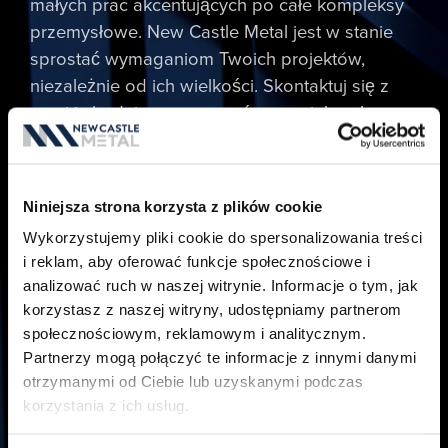
małych prac akcentujących po całe kompleksy
przemysłowe. New Castle Metal jest w stanie
sprostać wymaganiom Twoich projektów,
niezależnie od ich wielkości. Skontaktuj się z
nami i zbudujmy razem coś wspaniałego!
Nazwa
*
Niniejsza strona korzysta z plików cookie
Wykorzystujemy pliki cookie do spersonalizowania treści
Email
*
i reklam, aby oferować funkcje społecznościowe i
analizować ruch w naszej witrynie. Informacje o tym, jak
korzystasz z naszej witryny, udostępniamy partnerom
społecznościowym, reklamowym i analitycznym.
Telefon
Partnerzy mogą połączyć te informacje z innymi danymi
otrzymanymi od Ciebie lub uzyskanymi podczas
korzystania z ich usług.
W którym stanie znajduje się projekt?
*