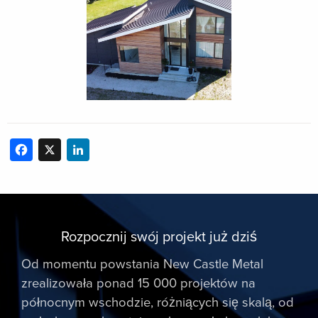
Facebook
X
LinkedIn
Rozpocznij swój projekt już dziś
Od momentu powstania New Castle Metal
zrealizowała ponad 15 000 projektów na
północnym wschodzie, różniących się skalą, od